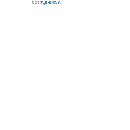
сотрудников.
ACTU8
Injection Kits
Laser Probes
PRODUCTS
Surgical Lenses
Convenience Kits
Ocular Oncology
Drainage Devices