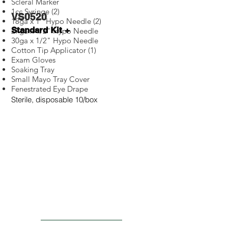
Scleral Marker
1cc Syringe (2)
VS0520
18ga x 1" Hypo Needle (2)
Standard Kit +
27ga x 1/2" Hypo Needle
30ga x 1/2" Hypo Needle
Cotton Tip Applicator (1)
Exam Gloves
Soaking Tray
Small Mayo Tray Cover
Fenestrated Eye Drape
Sterile, disposable 10/box
ACTU8
Injection Kits
Laser Probes
PRODUCTS