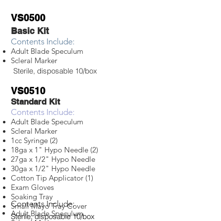
VS0500
Basic Kit
Contents Include:
Adult Blade Speculum
Scleral Marker
Sterile, disposable 10/box
VS0510
Standard Kit
Contents Include:
Adult Blade Speculum
Scleral Marker
1cc Syringe (2)
18ga x 1" Hypo Needle (2)
27ga x 1/2" Hypo Needle
30ga x 1/2" Hypo Needle
Cotton Tip Applicator (1)
Exam Gloves
Soaking Tray
Contents Include:
Small Mayo Tray Cover
Adult Blade Speculum
Sterile, disposable 10/box